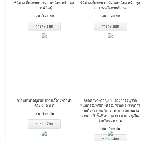
ซีดีท่องเที่ยวภาคตะวันออกเฉียงเหนือ ชุด
ซีดีท่องเที่ยวภาคตะวันออกเฉียงเหนือ ชุด
4 กาฬสินธุ์
5: 4 จังหวัดภาคอีสาน
เสนอโดย:
tlo
เสนอโดย:
tlo
รายละเอียด
รายละเอียด
การพยาบาลผู้ป่วยไตวายเรื้อรังที่รักษา
คู่มือศึกษาพรรณไม้ โครงการอนุรักษ์
ด้วย ซี เอ พี ดี
พันธุกรรมพืชอันเนื่องมาจากพระราชดำริ
สมเด็จพระเทพรัตนราชสุดาฯ สยามบรม
เสนอโดย:
tlo
ราชกุมารี พื้นที่โคกภูตากา อำเภอภูเวียง
จังหวัดขอนแก่น
รายละเอียด
เสนอโดย:
tlo
รายละเอียด