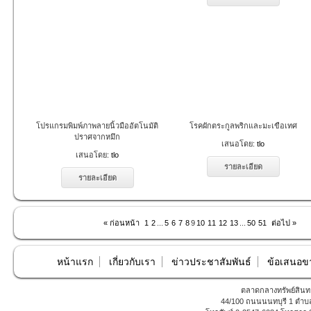
โปรแกรมพิมพ์ภาพลายนิ้วมืออัตโนมัติ
โรคผักตระกูลพริกและมะเขือเทศ
ปราศจากหมึก
เสนอโดย:
tlo
เสนอโดย:
tlo
รายละเอียด
รายละเอียด
« ก่อนหน้า
1
2
...
5
6
7
8
9
10
11
12
13
...
50
51
ต่อไป »
หน้าแรก
เกี่ยวกับเรา
ข่าวประชาสัมพันธ์
ข้อเสนอข
ตลาดกลางทรัพย์สินทา
44/100 ถนนนนทบุรี 1 ตำบล