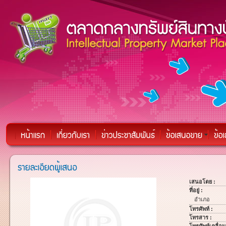
เสนอโดย :
ที่อยู่ :
อำเภอ
โทรศัพท์ :
โทรสาร :