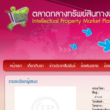
เสนอโดย :
ที่อยู่ :
อำเภอ
โทรศัพท์ :
โทรสาร :