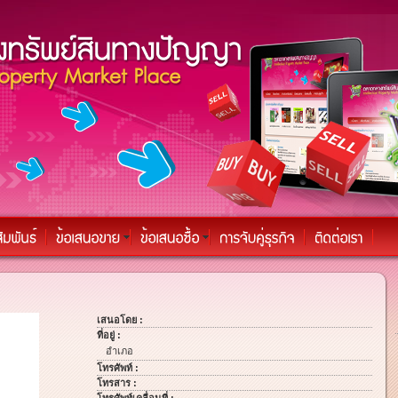
เสนอโดย :
ที่อยู่ :
อำเภอ
โทรศัพท์ :
โทรสาร :