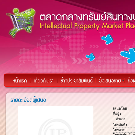
เสนอโดย :
ที่อยู่ :
อำเภอ
โทรศัพท์ :
โทรสาร :