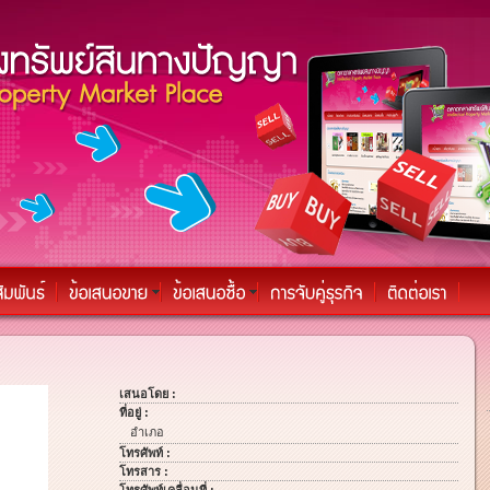
เสนอโดย :
ที่อยู่ :
อำเภอ
โทรศัพท์ :
โทรสาร :