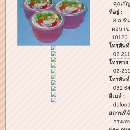
คุณกัญ
ที่อยู่ :
8 ถ.จัน
ดอน เข
10120
โทรศัพท์
02 21
โทรสาร 
02-21
โทรศัพท์เ
081 6
อีเมล์ :
dofood
สถานที่จ
กรุงเ
ประเภทธ