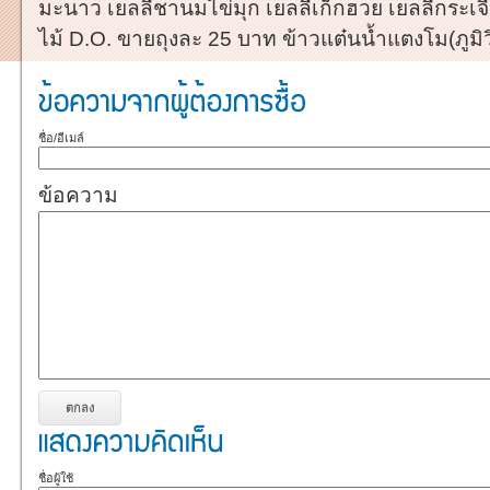
มะนาว เยลลี่ชานมไข่มุก เยลลี่เก็กฮวย เยลลี่กระเจี๊
ไม้ D.O. ขายถุงละ 25 บาท ข้าวแต๋นน้ำแตงโม(ภูมิ
ชื่อ/อีเมล์
ข้อความ
ชื่อผู้ใช้