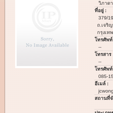
วิภาดา 
ที่อยู่ :
379/19
ถ.เจริ
กรุงเท
โทรศัพท์
--
โทรสาร 
--
โทรศัพท์เ
085-15
อีเมล์ :
jcwon
สถานที่จ
ประเภทธ