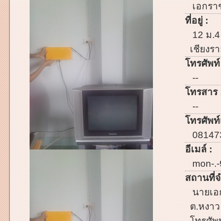
เอกราช 
ที่อยู่ :
12 ม.4
เชียงร
โทรศัพท์
--
โทรสาร 
--
โทรศัพท์เ
08147
อีเมล์ :
mon-.
สถานที่จ
นายเอก
ต.หงาว 
โทรศัพ