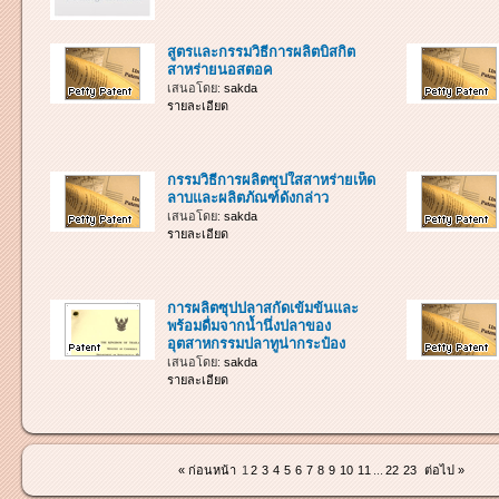
สูตรและกรรมวิธีการผลิตบิสกิต
สาหร่ายนอสตอค
เสนอโดย:
sakda
รายละเอียด
กรรมวิธีการผลิตซุปใสสาหร่ายเห็ด
ลาบและผลิตภัณฑ์ดังกล่าว
เสนอโดย:
sakda
รายละเอียด
การผลิตซุปปลาสกัดเข้มข้นและ
พร้อมดื่มจากน้ำนึ่งปลาของ
อุตสาหกรรมปลาทูน่ากระป๋อง
เสนอโดย:
sakda
รายละเอียด
« ก่อนหน้า
1
2
3
4
5
6
7
8
9
10
11
...
22
23
ต่อไป »