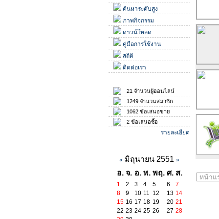
ค้นหาระดับสูง
ภาพกิจกรรม
ดาวน์โหลด
คู่มือการใช้งาน
สถิติ
ติดต่อเรา
สถิติ
21 จำนวนผู้ออนไลน์
1249 จำนวนสมาชิก
1062 ข้อเสนอขาย
2 ข้อเสนอซื้อ
รายละเอียด
ปฏิทินกิจกรรม
มิถุนายน 2551
«
»
อ.
จ.
อ.
พ.
พฤ.
ศ.
ส.
หน้าแ
1
2
3
4
5
6
7
8
9
10
11
12
13
14
15
16
17
18
19
20
21
22
23
24
25
26
27
28