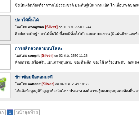
ซึ่งเป็นผลิตภัณฑ์จากรากไม้ธรรมชาติ ประดิษฐ์เป็น ห่าน เป็ด ไก่ เพื่อประดับตกแต
ปลาไม้ดิ้นได้
[Silver]
โพสโดย
wongwan
on 11 ก.ย. 2550 15:44
ศิลปะประดิษฐ์ ปลาไม้ดิ้นได้ ซึ่งจะมีทั้งตั้งโต๊ะ และแบบแขวน (มีแผ่นป้ายแล
การผลิตลวดลายบนโลหะ
[Silver]
โพสโดย
songrit
on 02 ส.ค. 2550 11:28
หัตถกรรมเครื่องเงิน แผ่นภาพดุนลาย ของที่ระลึก ของใช้ เครื่องประดับ ตกแต่งบ
ข้าวซ้อมมือหอมมะลิ
[Silver]
โพสโดย
nattanit
on 04 ส.ค. 2549 10:56
ได้แจ้งข้อมูลภูมิปัญญาท้องถิ่นไทย ประเภท องค์ความรู้ของกลุ่มบุคคลท้องถิ่น 
รก
1
หน้าสุดท้าย