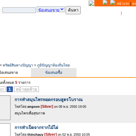
|
หน้าแรก
ลง
 :
ขาย
|
ซื้อ
>
ทรัพย์สินทางปัญญา
>
ภูมิปัญญาท้องถิ่นไทย
ข้อเสนอขาย
ข้อเสนอซื้อ
นอทั้งหมด
5
รายการ
รก
1
หน้าสุดท้าย
การทำสมุนไพรทอดกรอบสูตรโบราณ
[Silver]
โพสโดย
angoon
on 08 พ.ย. 2550 19:05
สมุนไพรเพื่อสุขภาพ
การทำเป็ดจากรากไม้ไผ่
[Silver]
โพสโดย
thinchauy
on 02 พ.ย. 2550 10:05