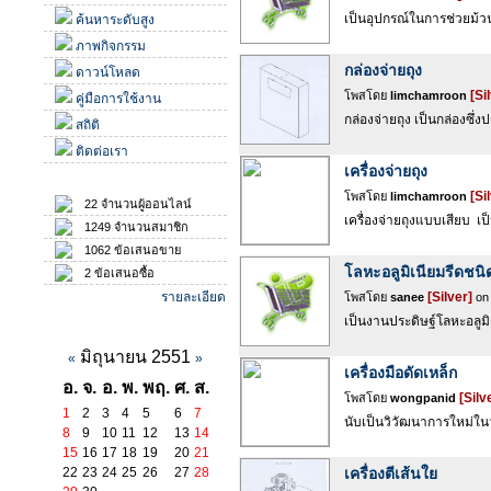
เป็นอุปกรณ์ในการช่วยม้วน
ค้นหาระดับสูง
ภาพกิจกรรม
กล่องจ่ายถุง
ดาวน์โหลด
[Si
โพสโดย
limchamroon
คู่มือการใช้งาน
กล่องจ่ายถุง เป็นกล่องซึ่ง
สถิติ
ติดต่อเรา
เครื่องจ่ายถุง
สถิติ
[Si
โพสโดย
limchamroon
22 จำนวนผู้ออนไลน์
เครื่องจ่ายถุงแบบเสียบ เ
1249 จำนวนสมาชิก
1062 ข้อเสนอขาย
โลหะอลูมิเนียมรีดชนิ
2 ข้อเสนอซื้อ
รายละเอียด
[Silver]
โพสโดย
sanee
on 
เป็นงานประดิษฐ์โลหะอลูมิ
ปฏิทินกิจกรรม
มิถุนายน 2551
«
»
เครื่องมือดัดเหล็ก
อ.
จ.
อ.
พ.
พฤ.
ศ.
ส.
[Silv
โพสโดย
wongpanid
1
2
3
4
5
6
7
นับเป็นวิวัฒนาการใหม่ในว
8
9
10
11
12
13
14
15
16
17
18
19
20
21
22
23
24
25
26
27
28
เครื่องตีเส้นใย