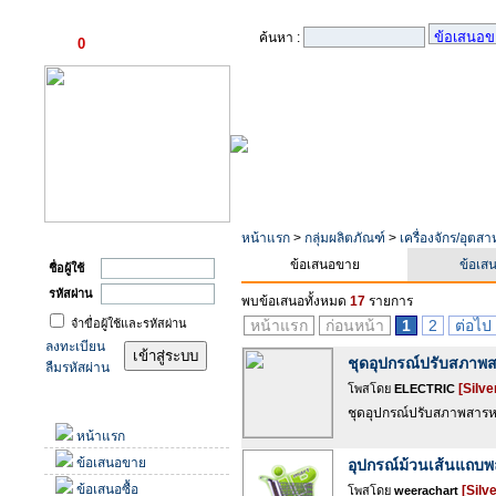
ตะกร้าสินค้า
ค้นหา :
0
รายการ
เข้าสู่ระบบ
หน้าแรก
>
กลุ่มผลิตภัณฑ์
>
เครื่องจักร/อุตส
ข้อเสนอขาย
ข้อเสน
ชื่อผู้ใช้
รหัสผ่าน
พบข้อเสนอทั้งหมด
17
รายการ
จำขื่อผู้ใช้และรหัสผ่าน
หน้าแรก
ก่อนหน้า
1
2
ต่อไป
ลงทะเบียน
ชุดอุปกรณ์ปรับสภาพส
ลืมรหัสผ่าน
[Silve
โพสโดย
ELECTRIC
เมนู
ชุดอุปกรณ์ปรับสภาพสารหล
หน้าแรก
ข้อเสนอขาย
อุปกรณ์ม้วนเส้นแถบพ
ข้อเสนอซื้อ
[Silve
โพสโดย
weerachart