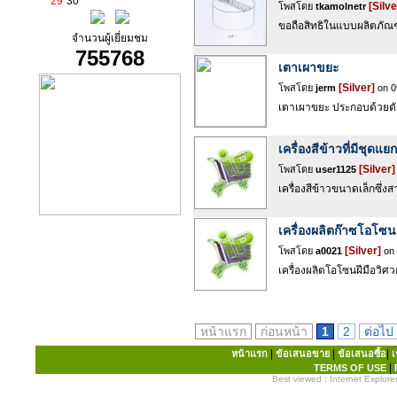
29
30
[Silve
โพสโดย
tkamolnetr
ขอถือสิทธิในแบบผลิตภัณฑ์
จำนวนผู้เยี่ยมชม
755768
เตาเผาขยะ
[Silver]
โพสโดย
jerm
on 09
เตาเผาขยะ ประกอบด้วยตัวเ
เครื่องสีข้าวที่มีชุดแ
[Silver]
โพสโดย
user1125
เครื่องสีข้าวขนาดเล็กซึ่
เครื่องผลิตก๊าซโอโซน
[Silver]
โพสโดย
a0021
on 
เครื่องผลิตโอโซนฝีมือวิ
หน้าแรก
ก่อนหน้า
1
2
ต่อไป
|
|
|
หน้าแรก
ข้อเสนอขาย
ข้อเสนอซื้อ
เ
|
TERMS OF USE
Best viewed : Internet Explorer