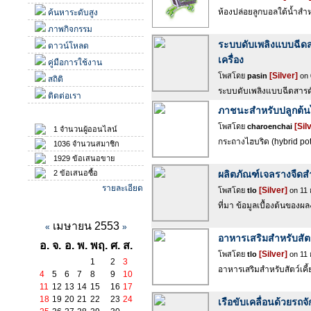
ห้องปล่อยลูกบอลใต้น้ำสำ
ค้นหาระดับสูง
ภาพกิจกรรม
ระบบดับเพลิงแบบฉีดสาร
ดาวน์โหลด
เครื่อง
คู่มือการใช้งาน
[Silver]
โพสโดย
pasin
on 
สถิติ
ระบบดับเพลิงแบบฉีดสารดับเ
ติดต่อเรา
ภาชนะสำหรับปลูกต้นไ
สถิติ
[Sil
โพสโดย
charoenchai
1 จำนวนผู้ออนไลน์
กระถางไฮบริด (hybrid pot
1036 จำนวนสมาชิก
1929 ข้อเสนอขาย
2 ข้อเสนอซื้อ
ผลิตภัณฑ์เจลรางจืดส
รายละเอียด
[Silver]
โพสโดย
tlo
on 11 
ปฏิทินกิจกรรม
ที่มา ข้อมูลเบื้องต้นของผ
เมษายน 2553
«
»
อาหารเสริมสำหรับสัตว์
อ.
จ.
อ.
พ.
พฤ.
ศ.
ส.
[Silver]
โพสโดย
tlo
on 11 
1
2
3
อาหารเสริมสำหรับสัตว์เคี้ย
4
5
6
7
8
9
10
11
12
13
14
15
16
17
18
19
20
21
22
23
24
เรือขับเคลื่อนด้วยรถ