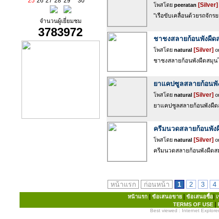
25
26
27
28
29
30
[Silver]
โพสโดย
peeratan
"เรือขับเคลื่อนด้วยรถจักร
จำนวนผู้เยี่ยมชม
3783972
ชาชงสลายก้อนพังผืด
[Silver]
โพสโดย
natural
on
ชาชงสลายก้อนพังผืดสมุนไพ
ยาแคปซูลสลายก้อนพั
[Silver]
โพสโดย
natural
on
ยาแคปซูลสลายก้อนพังผืดส
ครีมนวดสลายก้อนพัง
[Silver]
โพสโดย
natural
on
ครีมนวดสลายก้อนพังผืดสมุ
หน้าแรก
ก่อนหน้า
1
2
3
4
|
|
|
หน้าแรก
ข้อเสนอขาย
ข้อเสนอซื้อ
เ
|
TERMS OF USE
Best viewed : Internet Explorer