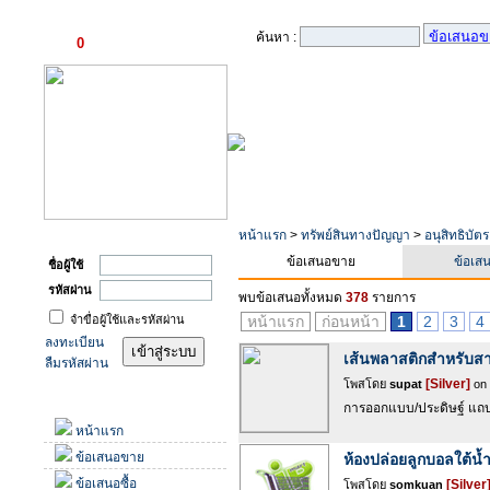
ตะกร้าสินค้า
ค้นหา :
0
รายการ
เข้าสู่ระบบ
หน้าแรก
>
ทรัพย์สินทางปัญญา
>
อนุสิทธิบัตร
ข้อเสนอขาย
ข้อเสน
ชื่อผู้ใช้
รหัสผ่าน
พบข้อเสนอทั้งหมด
378
รายการ
จำขื่อผู้ใช้และรหัสผ่าน
หน้าแรก
ก่อนหน้า
1
2
3
4
ลงทะเบียน
เส้นพลาสติกสำหรับสา
ลืมรหัสผ่าน
[Silver]
โพสโดย
supat
on 
เมนู
การออกแบบ/ประดิษฐ์ แถบ
หน้าแรก
ข้อเสนอขาย
ห้องปล่อยลูกบอลใต้น้
ข้อเสนอซื้อ
[Silver
โพสโดย
somkuan