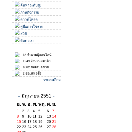
ค้นหาระดับสูง
ภาพกิจกรรม
ดาวน์โหลด
คู่มือการใช้งาน
สถิติ
ติดต่อเรา
สถิติ
18 จำนวนผู้ออนไลน์
1249 จำนวนสมาชิก
1062 ข้อเสนอขาย
2 ข้อเสนอซื้อ
รายละเอียด
ปฏิทินกิจกรรม
มิถุนายน 2551
«
»
อ.
จ.
อ.
พ.
พฤ.
ศ.
ส.
1
2
3
4
5
6
7
8
9
10
11
12
13
14
15
16
17
18
19
20
21
22
23
24
25
26
27
28