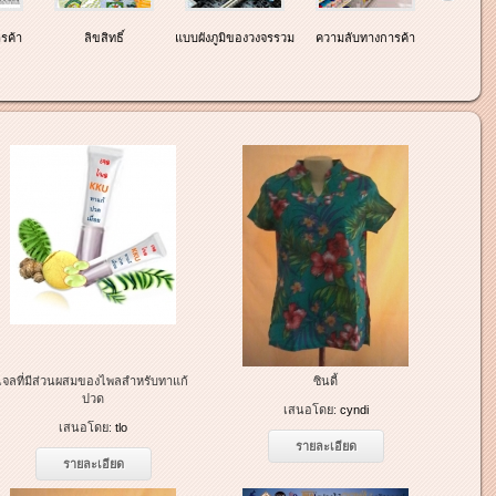
รค้า
ลิขสิทธิ์
แบบผังภูมิของวงจรรวม
ความลับทางการค้า
เจลที่มีส่วนผสมของไพลสำหรับทาแก้
ซินดี้
ปวด
เสนอโดย:
cyndi
เสนอโดย:
tlo
รายละเอียด
รายละเอียด