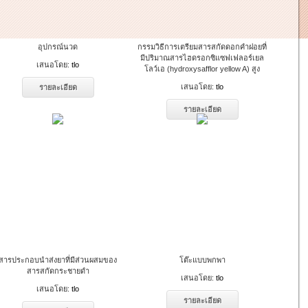
อุปกรณ์นวด
กรรมวิธีการเตรียมสารสกัดดอกคำฝอยที่
มีปริมาณสารไฮดรอกซิแซฟเฟลอร์เยล
เสนอโดย:
tlo
โลว์เอ (hydroxysafflor yellow A) สูง
เสนอโดย:
tlo
รายละเอียด
รายละเอียด
สารประกอบนำส่งยาที่มีส่วนผสมของ
โต๊ะแบบพกพา
สารสกัดกระชายดำ
เสนอโดย:
tlo
เสนอโดย:
tlo
รายละเอียด