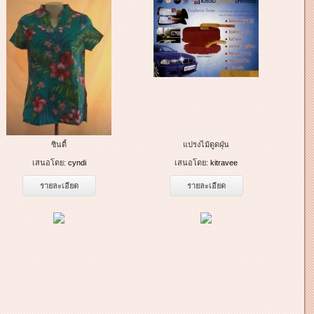
ซินดี้
แปรงไม้ดูดฝุ่น
เสนอโดย:
cyndi
เสนอโดย:
kitravee
รายละเอียด
รายละเอียด