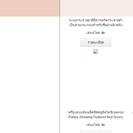
ระบบกระสายยาที่มีสารสกัดกระชายดำ
เป็นส่วนประกอบสำหรับซึมผ่านผิวหนัง
เสนอโดย:
tlo
รายละเอียด
เครื่องอบแห้งเมล็ดพืชฟลูอิดไดซ์เบดแบบ
ถังหมุน (Rotating Fluidized Bed Dryer)
เสนอโดย:
tlo