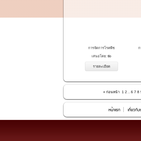
การจัดการโรคพืช
ก
เสนอโดย:
tlo
รายละเอียด
« ก่อนหน้า
1
2
...
6
7
8