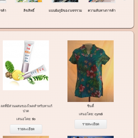
รค้า
ลิขสิทธิ์
แบบผังภูมิของวงจรรวม
ความลับทางการค้า
เจลที่มีส่วนผสมของไพลสำหรับทาแก้
ซินดี้
ปวด
เสนอโดย:
cyndi
เสนอโดย:
tlo
รายละเอียด
รายละเอียด