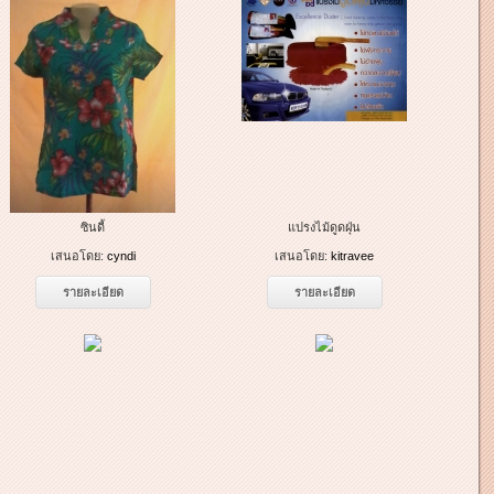
ซินดี้
แปรงไม้ดูดฝุ่น
เสนอโดย:
cyndi
เสนอโดย:
kitravee
รายละเอียด
รายละเอียด