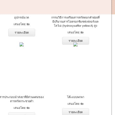
อุปกรณ์นวด
กรรมวิธีการเตรียมสารสกัดดอกคำฝอยที่
มีปริมาณสารไฮดรอกซิแซฟเฟลอร์เยล
เสนอโดย:
tlo
โลว์เอ (hydroxysafflor yellow A) สูง
เสนอโดย:
tlo
รายละเอียด
รายละเอียด
สารประกอบนำส่งยาที่มีส่วนผสมของ
โต๊ะแบบพกพา
สารสกัดกระชายดำ
เสนอโดย:
tlo
เสนอโดย:
tlo
รายละเอียด