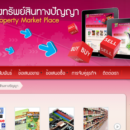
์สินทางปัญญา