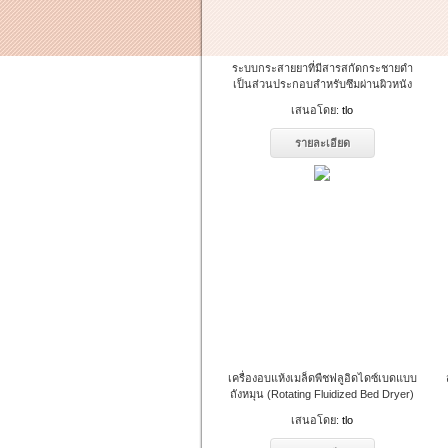
ระบบกระสายยาที่มีสารสกัดกระชายดำ
เป็นส่วนประกอบสำหรับซึมผ่านผิวหนัง
เสนอโดย:
tlo
รายละเอียด
เครื่องอบแห้งเมล็ดพืชฟลูอิดไดซ์เบดแบบ
ถังหมุน (Rotating Fluidized Bed Dryer)
เสนอโดย:
tlo