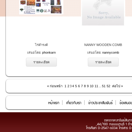
ไร่ดำรงค์
NANNY WOODEN COMB
เสนอโดย:
phonkarn
เสนอโดย:
nannycomb
รายละเอียด
รายละเอียด
« ก่อนหน้า
1
2
3
4
5
6
7
8
9
10
11
...
51
52
ต่อไป »