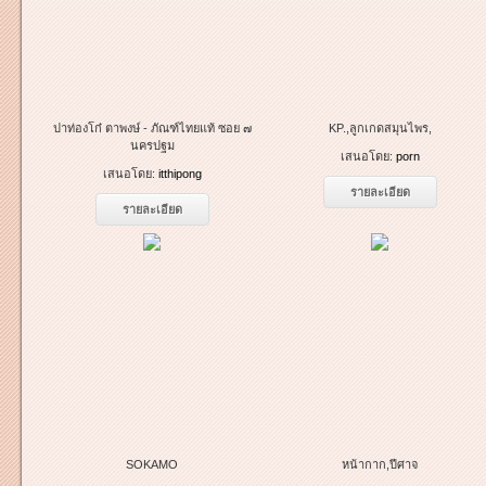
ปาท่องโก๋ ตาพงษ์ - ภัณฑ์ไทยแท้ ซอย ๗
KP.,ลูกเกดสมุนไพร,
นครปฐม
เสนอโดย:
porn
เสนอโดย:
itthipong
รายละเอียด
รายละเอียด
SOKAMO
หน้ากาก,ปีศาจ