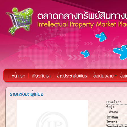
เสนอโดย :
ที่อยู่ :
อำเภอ
โทรศัพท์ :
โทรสาร :