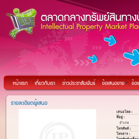
เสนอโดย :
ที่อยู่ :
อำเภอ
โทรศัพท์ :
โทรสาร :