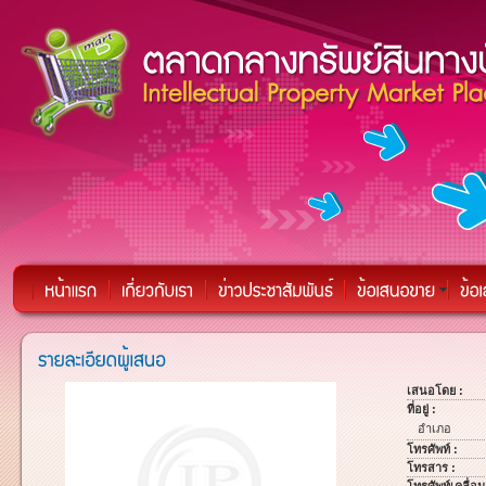
เสนอโดย :
ที่อยู่ :
อำเภอ
โทรศัพท์ :
โทรสาร :