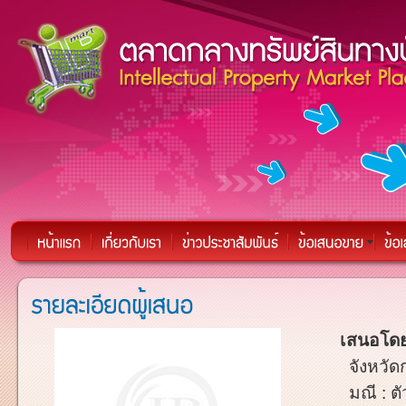
เสนอโดย
จังหวัด
มณี : ต