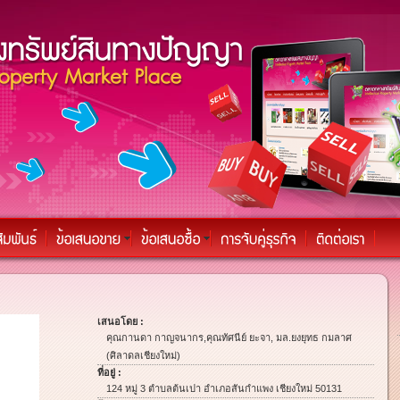
เสนอโดย :
คุณกานดา กาญจนากร,คุณทัศนีย์ ยะจา, มล.ยงยุทธ กมลาศ
(ศิลาดลเชียงใหม่)
ที่อยู่ :
124 หมู่ 3 ตำบลต้นเปา อำเภอสันกำแพง เชียงใหม่ 50131