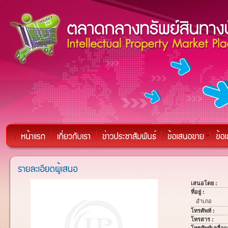
เสนอโดย :
ที่อยู่ :
อำเภอ
โทรศัพท์ :
โทรสาร :