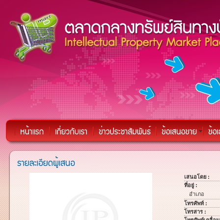
เสนอโดย :
ที่อยู่ :
อำเภอ
โทรศัพท์ :
โทรสาร :