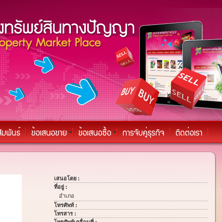
เสนอโดย :
ที่อยู่ :
อำเภอ
โทรศัพท์ :
โทรสาร :