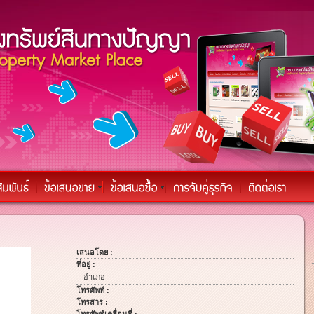
เสนอโดย :
ที่อยู่ :
อำเภอ
โทรศัพท์ :
โทรสาร :