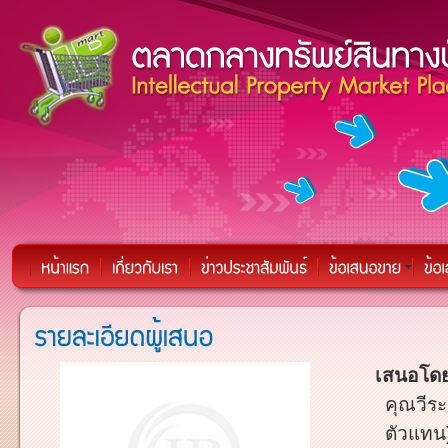
เสนอโดย
คุณวีร
ตัวแทน