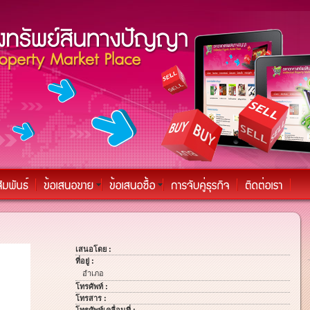
เสนอโดย :
ที่อยู่ :
อำเภอ
โทรศัพท์ :
โทรสาร :