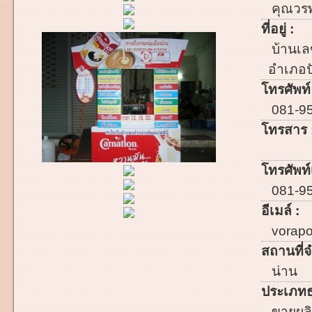
คุณวรพ
ที่อยู่ :
บ้านเลข
อำเภอป
โทรศัพท์
081-9
โทรสาร 
โทรศัพท์เ
081-9
อีเมล์ :
vorap
สถานที่จ
น่าน
ประเภทธ
ขายผลิ