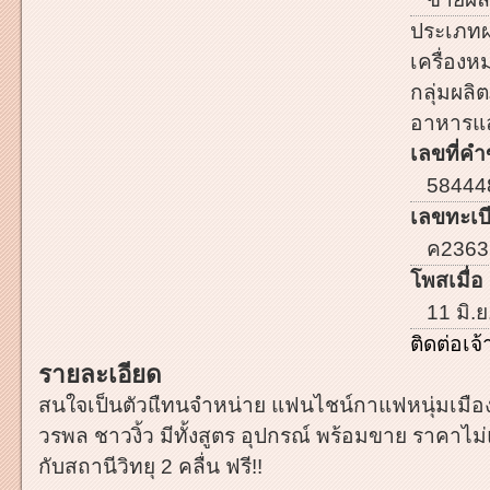
ประเภทผ
เครื่อง
กลุ่มผลิต
อาหารและ
เลขที่คำ
58444
เลขทะเบี
ค2363
โพสเมื่อ 
11 มิ.ย
ติดต่อเ
รายละเอียด
สนใจเป็นตัวแืทนจำหน่าย แฟนไชน์กาแฟหนุ่มเมืองน
วรพล ชาวงิ้ว มีทั้งสูตร อุปกรณ์ พร้อมขาย ราคา
กับสถานีวิทยุ 2 คลื่น ฟรี!!