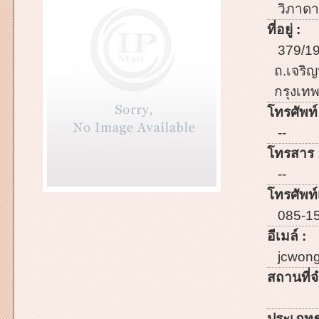
วิภาดา 
ที่อยู่ :
379/19
ถ.เจริ
กรุงเท
โทรศัพท์
--
โทรสาร 
--
โทรศัพท์เ
085-15
อีเมล์ :
jcwon
สถานที่จ
ประเภทธ