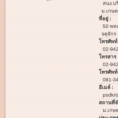
สนง.บร
ม.เกษตร
ที่อยู่ :
50 พหล
จตุจัก
โทรศัพท์
02-94
โทรสาร 
02-94
โทรศัพท์เ
081-3
อีเมล์ :
psdkrt
สถานที่จ
ม.เกษต
ประเภทธ