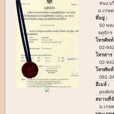
สนง.บร
ม.เกษตร
ที่อยู่ :
50 พหล
จตุจัก
โทรศัพท์
02-94
โทรสาร 
02-94
โทรศัพท์เ
081-3
อีเมล์ :
psdkrt
สถานที่จ
ม.เกษต
ประเภทธ