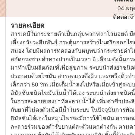
04 พฤศ
ติดต่อเ
รายละเอียด
สารเคมีในกระชายดำเป็นกลุ่มพวกฟลาโวนอยด์ มีผ
เลี้ยงอวัยวะสืบพันธุ์ กระตุ้นการสร้างไนตริกออกไซด
สมอง โดยมีผลการทดลองกับหนูพบว่ากระชายดำไม่เ
สกัดกระชายดำทางปากเป็นเวลา 6 เดือน ดังนั้นก
มาทำเป็นผลิตภัณฑ์เพื่อสุขภาพ ระบบนำส่งยาชนิดเกิ
ประกอบด้วยไขมัน สารลดแรงตึงผิว และ/หรือตัวท
เล็กกว่า 50 ?m เมื่อเต็มน้ำลงไปหรือเมื่อเข้าสู่
อิมัลชั่นชนิดไขมันในน้ำได้เอง ระบบนำส่งยาชนิด
ในการละลายของยาที่ละลายน้ำได้ เพิ่มค่าชีวประส
กับยาที่ไม่คงตัวเมื่อมีน้ำในระบบ ในปัจจุบันการพ
อิมัลชั่นได้เองในสมุนไพรจะมีการใช้ไขมัน สารลดแ
ละลายร่วมของตำรับยาแต่ละตัวแตกต่างกัน ตา