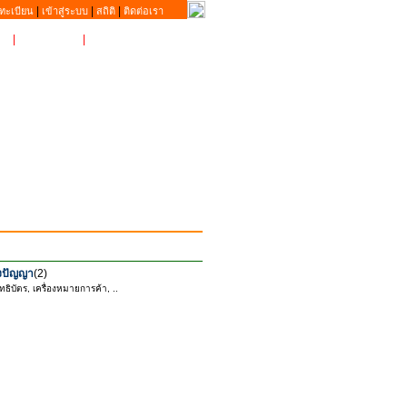
|
|
|
ทะเบียน
เข้าสู่ระบบ
สถิติ
ติดต่อเรา
|
MyIP
|
ติดต่อเรา
างปัญญา
(2)
ิทธิบัตร, เครื่องหมายการค้า, ..