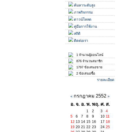
ค้นหาระดับสูง
ภาพกิจกรรม
ดาวน์โหลด
คู่มือการใช้งาน
สถิติ
ติดต่อเรา
สถิติ
1 จำนวนผู้ออนไลน์
876 จำนวนสมาชิก
1797 ข้อเสนอขาย
2 ข้อเสนอซื้อ
รายละเอียด
ปฏิทินกิจกรรม
กรกฎาคม 2552
«
»
อ.
จ.
อ.
พ.
พฤ.
ศ.
ส.
1
2
3
4
5
6
7
8
9
10
11
12
13
14
15
16
17
18
19
20
21
22
23
24
25