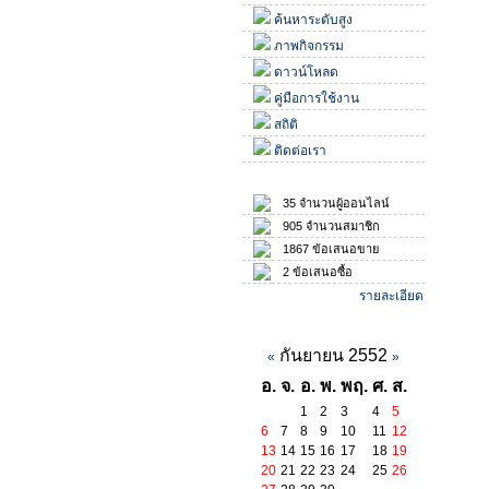
ค้นหาระดับสูง
ภาพกิจกรรม
ดาวน์โหลด
คู่มือการใช้งาน
สถิติ
ติดต่อเรา
สถิติ
35 จำนวนผู้ออนไลน์
905 จำนวนสมาชิก
1867 ข้อเสนอขาย
2 ข้อเสนอซื้อ
รายละเอียด
ปฏิทินกิจกรรม
กันยายน 2552
«
»
อ.
จ.
อ.
พ.
พฤ.
ศ.
ส.
1
2
3
4
5
6
7
8
9
10
11
12
13
14
15
16
17
18
19
20
21
22
23
24
25
26