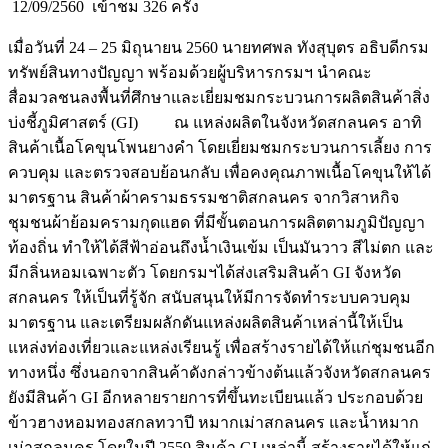
12/09/2560
เข้าชม 326 ครั้ง
เมื่อวันที่ 24 – 25 มิถุนายน 2560 นายทศพล ทังสุบุตร อธิบดีกรม
ทรัพย์สินทางปัญญา พร้อมด้วยผู้บริหารกรมฯ นำคณะ
สื่อมวลชนลงพื้นที่ศึกษาและเยี่ยมชมกระบวนการผลิตสินค้าสิ่ง
บ่งชี้ภูมิศาสตร์ (GI) ณ แหล่งผลิตในจังหวัดสกลนคร อาทิ
สินค้าเนื้อโคขุนโพนยางคำ โดยเยี่ยมชมกระบวนการเลี้ยง การ
ควบคุม และตรวจสอบย้อนกลับ เพื่อคงคุณภาพเนื้อโคขุนให้ได้
มาตรฐาน สินค้าผ้าครามธรรมชาติสกลนคร จากวิสาหกิจ
ชุมชนผ้าย้อมครามกุดแฮด ที่มีขั้นตอนการผลิตตามภูมิปัญญา
ท้องถิ่น ทำให้ได้สีฟ้าอ่อนถึงน้ำเงินเข้ม เป็นมันวาว สีไม่ตก และ
มีกลิ่นหอมเฉพาะตัว โดยกรมฯได้ส่งเสริมสินค้า GI จังหวัด
สกลนคร ให้เป็นที่รู้จัก สนับสนุนให้มีการจัดทำระบบควบคุม
มาตรฐาน และเตรียมผลักดันแหล่งผลิตสินค้าเหล่านี้ให้เป็น
แหล่งท่องเที่ยวและแหล่งเรียนรู้ เพื่อสร้างรายได้ให้แก่ชุมชนอีก
ทางหนึ่ง ซึ่งนอกจากสินค้าดังกล่าวข้างต้นแล้วจังหวัดสกลนคร
ยังมีสินค้า GI อีกหลายรายการที่ขึ้นทะเบียนแล้ว ประกอบด้วย
ข้าวฮางหอมทองสกลทวาปี หมากเม่าสกลนคร และน้ำหมาก
เม่าสกลนคร โดยในปี 2559 สินค้า GI เหล่านี้ สร้างรายได้ให้แก่