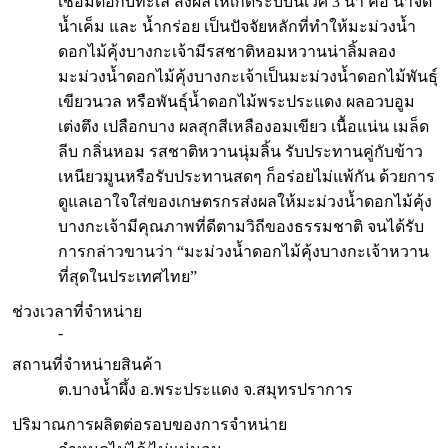
เชื่อมต่อกับทะเล ส่งผลให้เกิดระบบนิเวศ 3 นํ้า คือ นํ้าจืด
นํ้าเค็ม และ น้ำกร่อย เป็นปัจจัยหลักที่ทําให้มะม่วงน้ำ
ดอกไม้คุ้งบางกะเจ้ามีรสชาติหอมหวานน่าลิ้มลอง
มะม่วงน้ำดอกไม้คุ้งบางกะเจ้าเป็นมะม่วงน้ำดอกไม้พันธุ์
เขียวนวล หรือพันธุ์น้ำดอกไม้พระประแดง ผลอวบอูม
เต่งตึง เปลือกบาง ผลสุกสีเหลืองอมเขียว เนื้อแน่น เมล็ด
ลีบ กลิ่นหอม รสชาติหวานนุ่มลิ้น รับประทานคู่กับข้าว
เหนียวมูนหรือรับประทานสดๆ ก็อร่อยไม่แพ้กัน ด้วยการ
ดูแลเอาใจใส่ของเกษตรกรส่งผลให้มะม่วงนํ้าดอกไม้คุ้ง
บางกะเจ้ามีคุณภาพที่ดีตามวิถีของธรรมชาติ จนได้รับ
การกล่าวขานว่า “มะม่วงนํ้าดอกไม้คุ้งบางกะเจ้าหวาน
ที่สุดในประเทศไทย”
ช่วงเวลาที่จำหน่าย
-
สถานที่จำหน่ายสินค้า
ต.บางน้ำผึ้ง อ.พระประแดง จ.สมุทรปราการ
ปริมาณการผลิตต่อรอบของการจำหน่าย