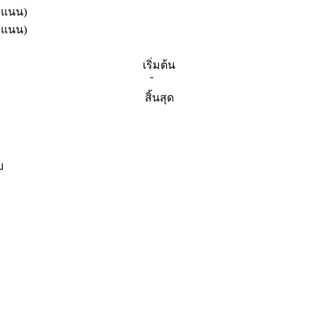
ะแนน)
ะแนน)
เริ่มต้น
-
สิ้นสุด
บ