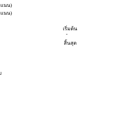
ะแนน)
ะแนน)
เริ่มต้น
-
สิ้นสุด
บ