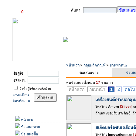
ตะกร้าสินค้า
ค้นหา :
0
รายการ
เข้าสู่ระบบ
หน้าแรก
>
กลุ่มผลิตภัณฑ์
>
ยานพาหนะ
ข้อเสนอขาย
ข้อเสน
ชื่อผู้ใช้
รหัสผ่าน
พบข้อเสนอทั้งหมด
17
รายการ
จำขื่อผู้ใช้และรหัสผ่าน
หน้าแรก
ก่อนหน้า
1
2
ต่อไป
ลงทะเบียน
เครื่องยนต์กระบอกสู
ลืมรหัสผ่าน
[Silver]
โพสโดย
Amorn
on
เมนู
ลักษณะของสิ่งประดิษฐ์ ลั
หน้าแรก
ข้อเสนอขาย
สเก็ตบอร์ดขับเคลื่อนด
ข้อเสนอซื้อ
[
โพสโดย
innovationman