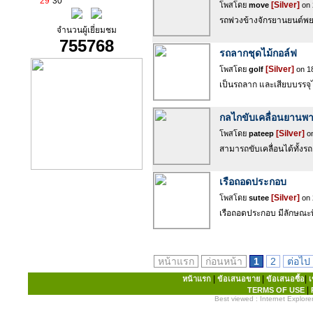
29
30
[Silver]
โพสโดย
move
on 
รถพ่วงข้างจักรยานยนต์พยาบ
จำนวนผู้เยี่ยมชม
755768
รถลากชุดไม้กอล์ฟ
[Silver]
โพสโดย
golf
on 18
เป็นรถลาก และเสียบบรรจุ
กลไกขับเคลื่อนยานพ
[Silver]
โพสโดย
pateep
on
สามารถขับเคลื่อนได้ทั้งร
เรือถอดประกอบ
[Silver]
โพสโดย
sutee
on 
เรือถอดประกอบ มีลักษณะที
หน้าแรก
ก่อนหน้า
1
2
ต่อไป
|
|
|
หน้าแรก
ข้อเสนอขาย
ข้อเสนอซื้อ
เ
|
TERMS OF USE
Best viewed : Internet Explorer