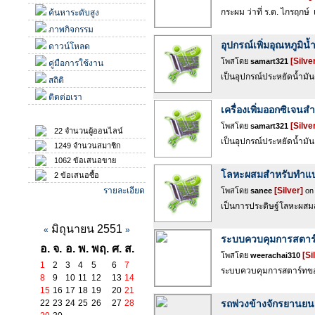
กระผม ว่าที่ ร.ต. ไกรฤกษ์
ค้นหาระดับสูง
ภาพกิจกรรม
อุปกรณ์เพิ่มอุณหภูมิน้ำ
ดาวน์โหลด
[Silve
โพสโดย
samart321
คู่มือการใช้งาน
เป็นอุปกรณ์ประหยัดน้ำมั
สถิติ
ติดต่อเรา
เครื่องเพิ่มออกซิเจนสำ
สถิติ
[Silve
โพสโดย
samart321
22 จำนวนผู้ออนไลน์
เป็นอุปกรณ์ประหยัดน้ำมัน
1249 จำนวนสมาชิก
1062 ข้อเสนอขาย
โลหะผสมสำหรับทำแบริ
2 ข้อเสนอซื้อ
รายละเอียด
[Silver]
โพสโดย
sanee
on 
เป็นการประดิษฐ์โลหะผสมส
ปฏิทินกิจกรรม
มิถุนายน 2551
«
»
ระบบควบคุมการสตาร์
อ.
จ.
อ.
พ.
พฤ.
ศ.
ส.
[Si
โพสโดย
weerachai310
1
2
3
4
5
6
7
ระบบควบคุมการสตาร์ทของเคร
8
9
10
11
12
13
14
15
16
17
18
19
20
21
22
23
24
25
26
27
28
รถพ่วงข้างจักรยานย