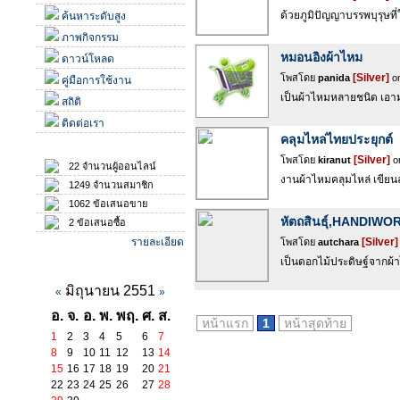
ด้วยภูมิปัญญาบรรพบุรุษที
ค้นหาระดับสูง
ภาพกิจกรรม
หมอนอิงผ้าไหม
ดาวน์โหลด
[Silver]
โพสโดย
panida
on
คู่มือการใช้งาน
เป็นผ้าไหมหลายชนิด เอามา
สถิติ
ติดต่อเรา
คลุมไหล่ไทยประยุกต์
สถิติ
[Silver]
โพสโดย
kiranut
on
22 จำนวนผู้ออนไลน์
งานผ้าไหมคลุมไหล่ เขีย
1249 จำนวนสมาชิก
1062 ข้อเสนอขาย
หัตถสินธุ์,HANDIW
2 ข้อเสนอซื้อ
รายละเอียด
[Silver]
โพสโดย
autchara
เป็นดอกไม้ประดิษฐ์จากผ้
ปฏิทินกิจกรรม
มิถุนายน 2551
«
»
อ.
จ.
อ.
พ.
พฤ.
ศ.
ส.
หน้าแรก
1
หน้าสุดท้าย
1
2
3
4
5
6
7
8
9
10
11
12
13
14
15
16
17
18
19
20
21
22
23
24
25
26
27
28