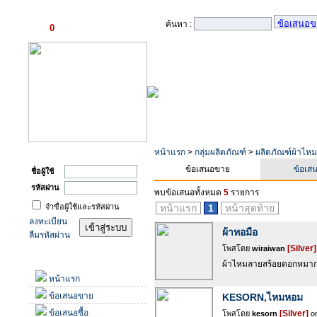
ตะกร้าสินค้า
ค้นหา :
0
รายการ
เข้าสู่ระบบ
หน้าแรก
>
กลุ่มผลิตภัณฑ์
>
ผลิตภัณฑ์ผ้าไหม/
ข้อเสนอขาย
ข้อเสน
ชื่อผู้ใช้
รหัสผ่าน
พบข้อเสนอทั้งหมด
5
รายการ
จำขื่อผู้ใช้และรหัสผ่าน
หน้าแรก
1
หน้าสุดท้าย
ลงทะเบียน
ผ้าทอมือ
ลืมรหัสผ่าน
[Silver]
โพสโดย
wiraiwan
เมนู
ผ้าไหมลายสร้อยดอกหมาก 
หน้าแรก
ข้อเสนอขาย
KESORN,ไหมหอม
ข้อเสนอซื้อ
[Silver]
โพสโดย
kesorn
on