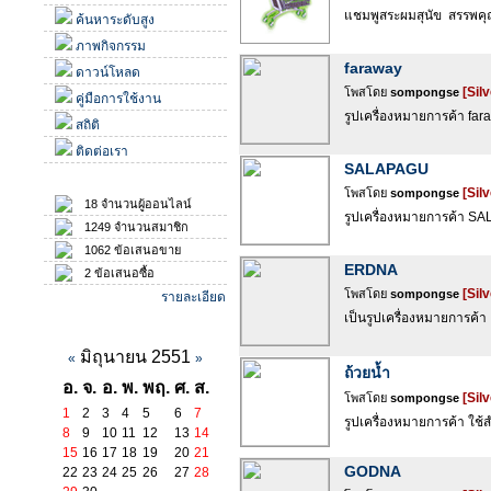
แชมพูสระผมสุนัข สรรพคุณ 
ค้นหาระดับสูง
ภาพกิจกรรม
faraway
ดาวน์โหลด
[Silv
โพสโดย
sompongse
คู่มือการใช้งาน
รูปเครื่องหมายการค้า fara
สถิติ
ติดต่อเรา
SALAPAGU
สถิติ
[Silv
โพสโดย
sompongse
18 จำนวนผู้ออนไลน์
รูปเครื่องหมายการค้า S
1249 จำนวนสมาชิก
1062 ข้อเสนอขาย
ERDNA
2 ข้อเสนอซื้อ
[Silv
โพสโดย
sompongse
รายละเอียด
เป็นรูปเครื่องหมายการค้า
ปฏิทินกิจกรรม
มิถุนายน 2551
«
»
ถ้วยน้ำ
อ.
จ.
อ.
พ.
พฤ.
ศ.
ส.
[Silv
โพสโดย
sompongse
1
2
3
4
5
6
7
รูปเครื่องหมายการค้า ใช้ส
8
9
10
11
12
13
14
15
16
17
18
19
20
21
GODNA
22
23
24
25
26
27
28