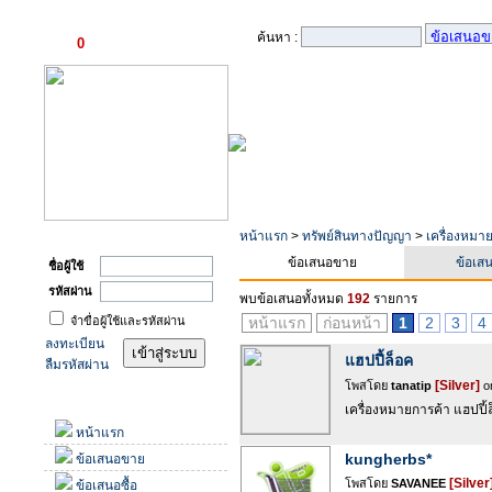
ตะกร้าสินค้า
ค้นหา :
0
รายการ
เข้าสู่ระบบ
หน้าแรก
>
ทรัพย์สินทางปัญญา
>
เครื่องหมา
ข้อเสนอขาย
ข้อเสน
ชื่อผู้ใช้
รหัสผ่าน
พบข้อเสนอทั้งหมด
192
รายการ
จำขื่อผู้ใช้และรหัสผ่าน
หน้าแรก
ก่อนหน้า
1
2
3
4
ลงทะเบียน
แฮปปี้ล็อค
ลืมรหัสผ่าน
[Silver]
โพสโดย
tanatip
on
เมนู
เครื่องหมายการค้า แฮปปี้
หน้าแรก
kungherbs*
ข้อเสนอขาย
[Silver
โพสโดย
SAVANEE
ข้อเสนอซื้อ