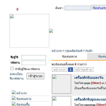
ตะกร้าสินค้า
ค้นหา :
0
รายการ
เข้าสู่ระบบ
หน้าแรก
>
กลุ่มผลิตภัณฑ์
>
กับดัก
ข้อเสนอขาย
ข้อเสน
ชื่อผู้ใช้
รหัสผ่าน
พบข้อเสนอทั้งหมด
6
รายการ
จำขื่อผู้ใช้และรหัสผ่าน
หน้าแรก
1
หน้าสุดท้าย
ลงทะเบียน
เครื่องดักจับแมลงวัน
ลืมรหัสผ่าน
[Silver]
โพสโดย
yoyo
on 1
เมนู
เป็นเครื่องจับแมลงวันที่ไม
หน้าแรก
ข้อเสนอขาย
เครื่องดักจับยุงและแม
ข้อเสนอซื้อ
[Silver]
โพสโดย
nanotrap