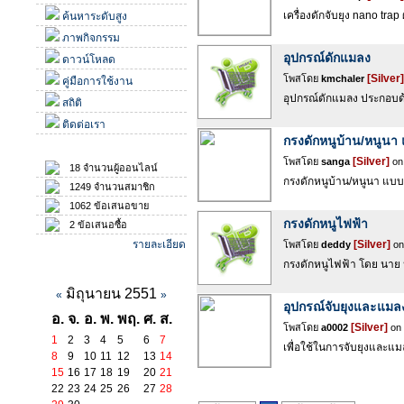
เครื่องดักจับยุง nano tr
ค้นหาระดับสูง
ภาพกิจกรรม
อุปกรณ์ดักแมลง
ดาวน์โหลด
[Silver]
โพสโดย
kmchaler
คู่มือการใช้งาน
อุปกรณ์ดักแมลง ประกอบด้
สถิติ
ติดต่อเรา
กรงดักหนูบ้าน/หนูนา 
สถิติ
[Silver]
โพสโดย
sanga
on 
18 จำนวนผู้ออนไลน์
กรงดักหนูบ้าน/หนูนา แบบอ
1249 จำนวนสมาชิก
1062 ข้อเสนอขาย
กรงดักหนูไฟฟ้า
2 ข้อเสนอซื้อ
รายละเอียด
[Silver]
โพสโดย
deddy
on
กรงดักหนูไฟฟ้า โดย นาย 
ปฏิทินกิจกรรม
มิถุนายน 2551
«
»
อุปกรณ์จับยุงและแมลง
อ.
จ.
อ.
พ.
พฤ.
ศ.
ส.
[Silver]
โพสโดย
a0002
on 
1
2
3
4
5
6
7
เพื่อใช้ในการจับยุงและแม
8
9
10
11
12
13
14
15
16
17
18
19
20
21
22
23
24
25
26
27
28