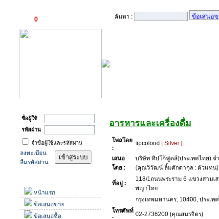
ตะกร้าสินค้า
ค้นหา :
0
รายการ
เข้าสู่ระบบ
ข้อเสนอซื้อ
ชื่อผู้ใช้
อารหารและเครื่องดื่ม
รหัสผ่าน
โพสโดย
จำขื่อผู้ใช้และรหัสผ่าน
tipcofood
[ Silver ]
:
ลงทะเบียน
เสนอ
บริษัท ทิปโก้ฟูดส์(ประเทศไทย) 
ลืมรหัสผ่าน
โดย :
(คุณวิวัฒน์ ลิ้มศักดากุล : ตัวแทน)
118/1ถนนพระราม 6 แขวงสามเส
เมนู
ที่อยู่ :
พญาไทย
หน้าแรก
กรุงเทพมหานคร, 10400, ประเท
ข้อเสนอขาย
โทรศัพท์
02-2736200 (คุณสมรจิตร)
ข้อเสนอซื้อ
: