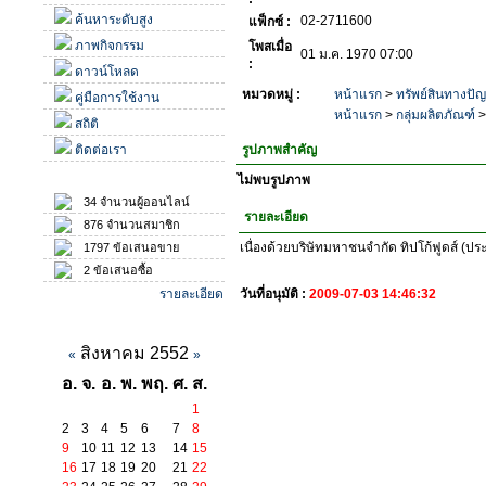
ค้นหาระดับสูง
02-2711600
แฟ็กซ์ :
ภาพกิจกรรม
โพสเมื่อ
01 ม.ค. 1970 07:00
:
ดาวน์โหลด
หมวดหมู่ :
หน้าแรก
>
ทรัพย์สินทางปั
คู่มือการใช้งาน
หน้าแรก
>
กลุ่มผลิตภัณฑ์
สถิติ
ติดต่อเรา
รูปภาพสำคัญ
สถิติ
ไม่พบรูปภาพ
34 จำนวนผู้ออนไลน์
รายละเอียด
876 จำนวนสมาชิก
เนื่องด้วยบริษัทมหาชนจำกัด ทิปโก้ฟูดส์ (ปร
1797 ข้อเสนอขาย
2 ข้อเสนอซื้อ
รายละเอียด
วันที่อนุมัติ :
2009-07-03 14:46:32
ปฏิทินกิจกรรม
สิงหาคม 2552
«
»
อ.
จ.
อ.
พ.
พฤ.
ศ.
ส.
1
2
3
4
5
6
7
8
9
10
11
12
13
14
15
16
17
18
19
20
21
22