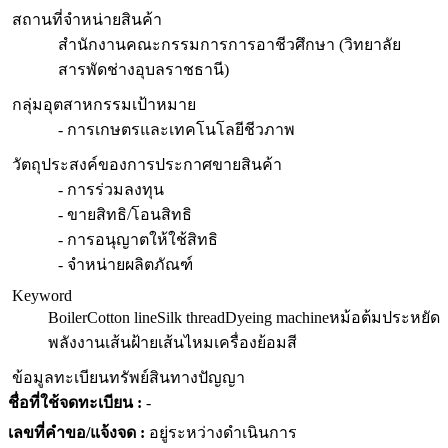
สถานที่จำหน่ายสินค้า
สำนักงานคณะกรรมการการอาชีวศึกษา (วิทยาลัย
สารพัดช่างอุบลราชธานี)
กลุ่มอุตสาหกรรมเป้าหมาย
- การเกษตรและเทคโนโลยีชีวภาพ
วัตถุประสงค์ของการประกาศขายสินค้า
- การร่วมลงทุน
- ขายสิทธิ/โอนสิทธิ
- การอนุญาตให้ใช้สิทธิ
- จำหน่ายผลิตภัณฑ์
Keyword
Boiler
Cotton line
Silk thread
Dyeing machine
หม้อต้มประหยัด
พลังงาน
เส้นฝ้าย
เส้นไหม
เครื่องย้อมสี
ข้อมูลทะเบียนทรัพย์สินทางปัญญา
ชื่อที่ใช้จดทะเบียน :
-
เลขที่คำขอ/แจ้งจด :
อยู่ระหว่างดำเนินการ