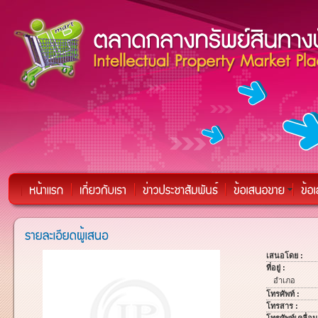
เสนอโดย :
ที่อยู่ :
อำเภอ
โทรศัพท์ :
โทรสาร :