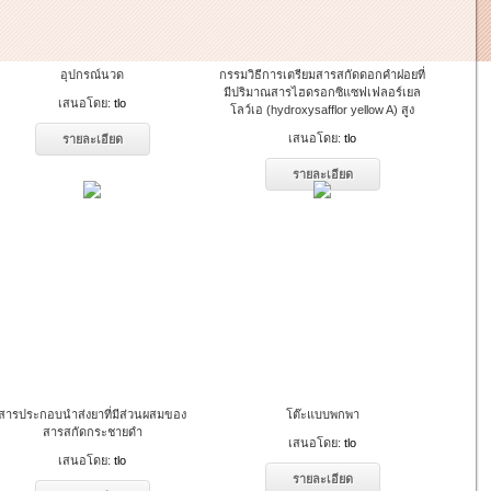
อุปกรณ์นวด
กรรมวิธีการเตรียมสารสกัดดอกคำฝอยที่
มีปริมาณสารไฮดรอกซิแซฟเฟลอร์เยล
เสนอโดย:
tlo
โลว์เอ (hydroxysafflor yellow A) สูง
เสนอโดย:
tlo
รายละเอียด
รายละเอียด
สารประกอบนำส่งยาที่มีส่วนผสมของ
โต๊ะแบบพกพา
สารสกัดกระชายดำ
เสนอโดย:
tlo
เสนอโดย:
tlo
รายละเอียด