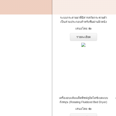
ระบบกระสายยาที่มีสารสกัดกระชายดำ
เป็นส่วนประกอบสำหรับซึมผ่านผิวหนัง
เสนอโดย:
tlo
รายละเอียด
เครื่องอบแห้งเมล็ดพืชฟลูอิดไดซ์เบดแบบ
ถังหมุน (Rotating Fluidized Bed Dryer)
เสนอโดย:
tlo