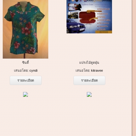
ซินดี้
แปรงไม้ดูดฝุ่น
เสนอโดย:
cyndi
เสนอโดย:
kitravee
รายละเอียด
รายละเอียด