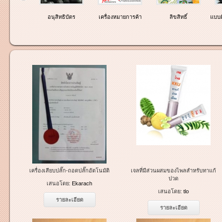
ธิบัตร
อนุสิทธิบัตร
เครื่องหมายการค้า
ลิขสิทธิ์
แบบผ
เครื่องเสียบปลั๊ก-ถอดปลั๊กอัตโนมัติ
เจลที่มีส่วนผสมของไพลสำหรับทาแก้
ปวด
เสนอโดย:
Ekarach
เสนอโดย:
tlo
รายละเอียด
รายละเอียด