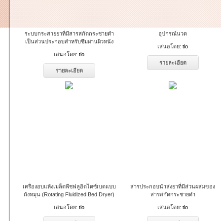
ระบบกระสายยาที่มีสารสกัดกระชายดำ
อุปกรณ์นวด
เป็นส่วนประกอบสำหรับซึมผ่านผิวหนัง
เสนอโดย:
tlo
เสนอโดย:
tlo
รายละเอียด
รายละเอียด
เครื่องอบแห้งเมล็ดพืชฟลูอิดไดซ์เบดแบบ
สารประกอบนำส่งยาที่มีส่วนผสมของ
ถังหมุน (Rotating Fluidized Bed Dryer)
สารสกัดกระชายดำ
เสนอโดย:
tlo
เสนอโดย:
tlo