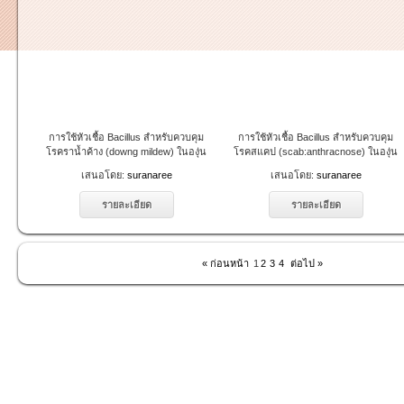
การใช้หัวเชื้อ Bacillus สำหรับควบคุม
การใช้หัวเชื้อ Bacillus สำหรับควบคุม
โรคราน้ำค้าง (downg mildew) ในองุ่น
โรคสแคป (scab:anthracnose) ในองุ่น
เสนอโดย:
suranaree
เสนอโดย:
suranaree
รายละเอียด
รายละเอียด
« ก่อนหน้า
1
2
3
4
ต่อไป »